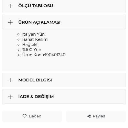
ÖLÇÜ TABLOSU
ÜRÜN AÇIKLAMASI
İtalyan Yün
Rahat Kesim
Bağcıklı
%100 Yün
Ürün Kodu:190401240
MODEL BILGISI
İADE & DEĞIŞIM
Beğen
Paylaş