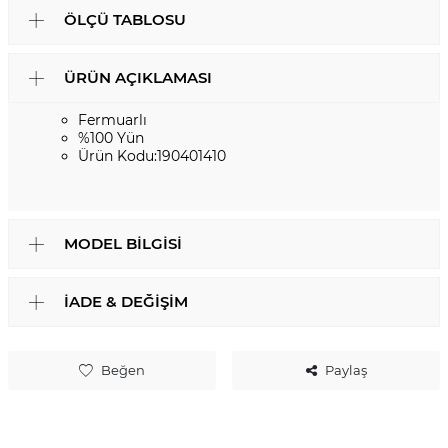
ÖLÇÜ TABLOSU
ÜRÜN AÇIKLAMASI
Fermuarlı
%100 Yün
Ürün Kodu:190401410
MODEL BILGISI
İADE & DEĞIŞIM
Beğen
Paylaş