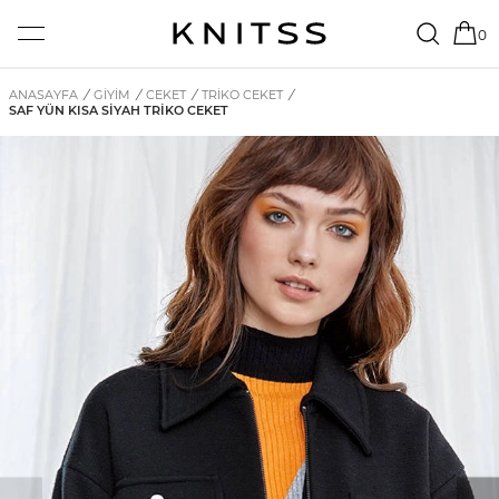
0
ANASAYFA
/
GİYİM
/
CEKET
/
TRIKO CEKET
/
SAF YÜN KISA SIYAH TRIKO CEKET