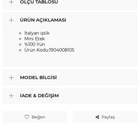
ÖLÇÜ TABLOSU
ÜRÜN AÇIKLAMASI
İtalyan iplik
Mini Etek
%100 Yün
Ürün Kodu:1904008105
MODEL BILGISI
İADE & DEĞIŞIM
Beğen
Paylaş