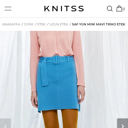
0
ANASAYFA
/
GİYİM
/
ETEK
/
UZUN ETEK
/
SAF YÜN MINI MAVI TRIKO ETEK