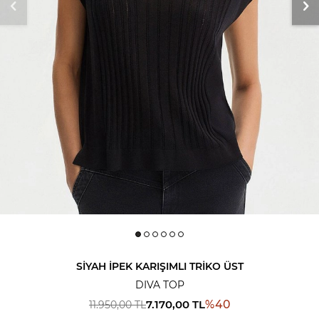
SIYAH İPEK KARIŞIMLI TRIKO ÜST
DIVA TOP
7.170,00
TL
%
40
11.950,00
TL