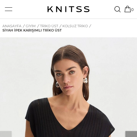
0
ANASAYFA
/
GİYİM
/
TRIKO ÜST
/
KOLSUZ TRIKO
/
SIYAH İPEK KARIŞIMLI TRIKO ÜST