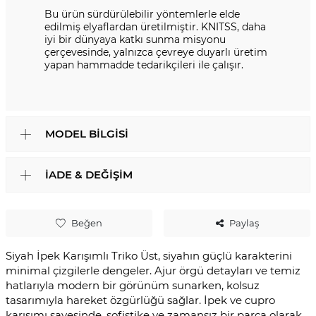
Bu ürün sürdürülebilir yöntemlerle elde
edilmiş elyaflardan üretilmiştir. KNITSS, daha
iyi bir dünyaya katkı sunma misyonu
çerçevesinde, yalnızca çevreye duyarlı üretim
yapan hammadde tedarikçileri ile çalışır.
MODEL BILGISI
İADE & DEĞIŞIM
Beğen
Paylaş
Siyah İpek Karışımlı Triko Üst, siyahın güçlü karakterini
minimal çizgilerle dengeler. Ajur örgü detayları ve temiz
hatlarıyla modern bir görünüm sunarken, kolsuz
tasarımıyla hareket özgürlüğü sağlar. İpek ve cupro
karışımı sayesinde, sofistike ve zamansız bir parça olarak