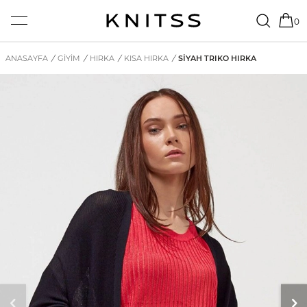
0
ANASAYFA
/
GİYİM
/
HIRKA
/
KISA HIRKA
/
SIYAH TRIKO HIRKA