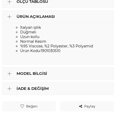
ÖLÇÜ TABLOSU
ÜRÜN AÇIKLAMASI
İtalyan iplik
Düğmeli
Uzun kollu
Normal Kesim
%95 Viscose, %2 Polyester, %3 Polyamid
Ürün Kodu:1901030510
MODEL BILGISI
İADE & DEĞIŞIM
Beğen
Paylaş