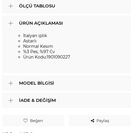
ÖLÇÜ TABLOSU
ÜRÜN AÇIKLAMASI
İtalyan iplik
Astarlı
Normal Kesim
%3 Pes, %97 Cv
Ürün Kodu:1901090227
MODEL BILGISI
İADE & DEĞIŞIM
Beğen
Paylaş