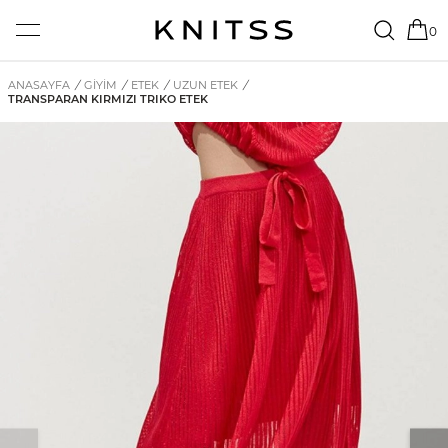
0
ANASAYFA
/
GİYİM
/
ETEK
/
UZUN ETEK
/
TRANSPARAN KIRMIZI TRIKO ETEK