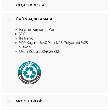
ÖLÇÜ TABLOSU
ÜRÜN AÇIKLAMASI
Kaşmir Karışımlı Yün
V Yaka
İki Renkli
%10 Kaşmir %40 Yün %25 Polyamid %25
Viskon
Ürün Kodu:2004036812
MODEL BILGISI