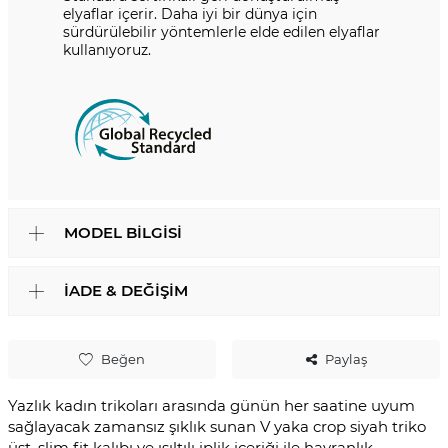
elyaflar içerir. Daha iyi bir dünya için
sürdürülebilir yöntemlerle elde edilen elyaflar
kullanıyoruz.
MODEL BILGISI
İADE & DEĞIŞIM
Beğen
Paylaş
Yazlık kadın trikoları arasında günün her saatine uyum
sağlayacak zamansız şıklık sunan V yaka crop siyah triko
üst, slim fit kalıbı ve ışıltılı iplik içeriği ile hayranlık