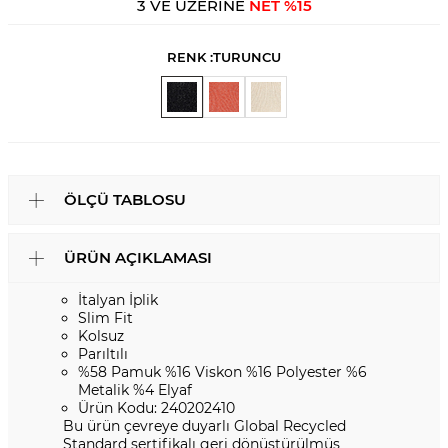
3 VE ÜZERİNE
NET %15
RENK :
TURUNCU
ÖLÇÜ TABLOSU
ÜRÜN AÇIKLAMASI
İtalyan İplik
Slim Fit
Kolsuz
Parıltılı
%58 Pamuk %16 Viskon %16 Polyester %6
Metalik %4 Elyaf
Ürün Kodu: 240202410
Bu ürün çevreye duyarlı Global Recycled
Standard sertifikalı geri dönüştürülmüş