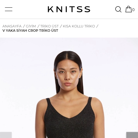
0
ANASAYFA
/
GİYİM
/
TRIKO ÜST
/
KISA KOLLU TRIKO
/
V YAKA SIYAH CROP TRIKO ÜST