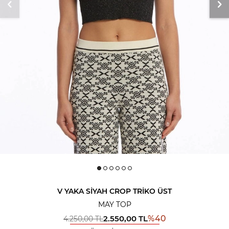
V YAKA SIYAH CROP TRIKO ÜST
MAY TOP
2.550,00
TL
%
40
4.250,00
TL