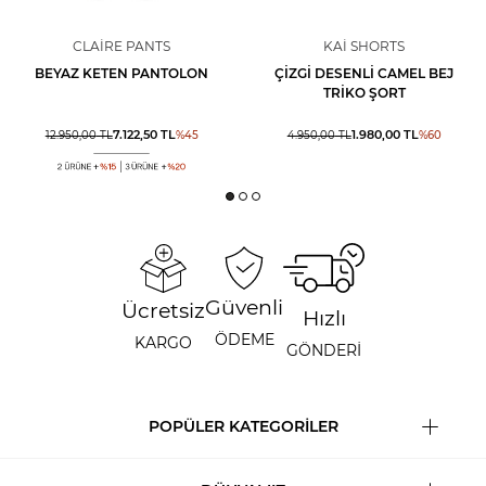
CLAIRE PANTS
KAI SHORTS
BEYAZ KETEN PANTOLON
ÇIZGI DESENLI CAMEL BEJ
TRIKO ŞORT
7.122,50
TL
1.980,00
TL
12.950,00
TL
%
45
4.950,00
TL
%
60
Güvenli
Ücretsiz
Hızlı
ÖDEME
KARGO
GÖNDERİ
POPÜLER KATEGORİLER