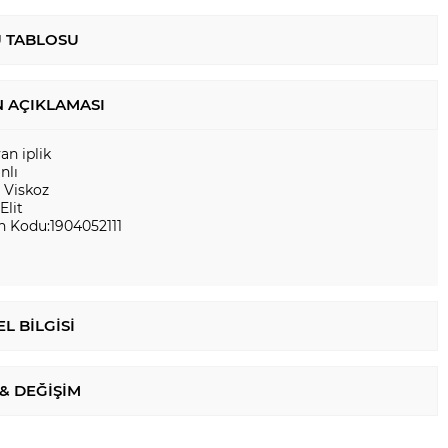
 TABLOSU
 AÇIKLAMASI
yan iplik
nlı
 Viskoz
Elit
n Kodu:1904052111
L BILGISI
 & DEĞIŞIM