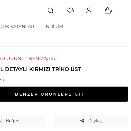
0
0
ÇOK SATANLAR
İNDİRİM
BU ÜRÜN TÜKENMİŞTİR
 DETAYLI KIRMIZI TRIKO ÜST
ER
BENZER ÜRÜNLERE GİT
Beğen
Paylaş