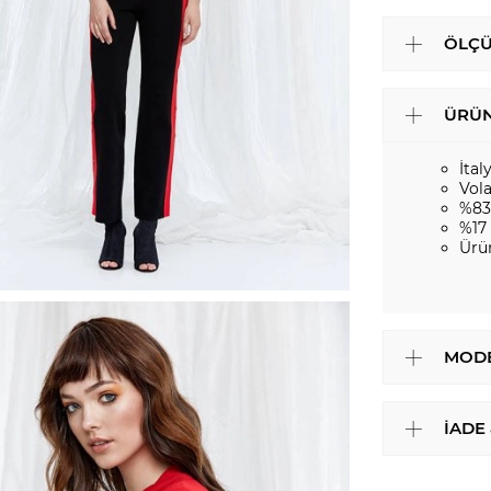
ÖLÇÜ
ÜRÜN
İtal
Vola
%83
%17 
Ürü
MODE
İADE