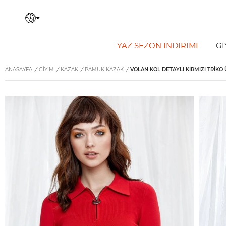
YAZ SEZON İNDIRIMI
Gİ
ANASAYFA
/
GİYİM
/
KAZAK
/
PAMUK KAZAK
/
VOLAN KOL DETAYLI KIRMIZI TRIKO 