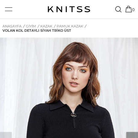
0
ANASAYFA
/
GİYİM
/
KAZAK
/
PAMUK KAZAK
/
VOLAN KOL DETAYLI SIYAH TRIKO ÜST