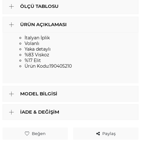
ÖLÇÜ TABLOSU
ÜRÜN AÇIKLAMASI
İtalyan İplik
Volanlı
Yaka detaylı
%83 Viskoz
%17 Elit
Ürün Kodu:190405210
MODEL BILGISI
İADE & DEĞIŞIM
Beğen
Paylaş