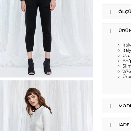
ÖLÇÜ
ÜRÜN
İta
İtal
Uzu
Boğ
Slim
%76
Ürü
MODE
İADE