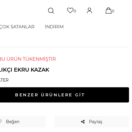
0
0
ÇOK SATANLAR
İNDİRİM
BU ÜRÜN TÜKENMİŞTİR
LIKÇI EKRU KAZAK
TER
BENZER ÜRÜNLERE GİT
Beğen
Paylaş