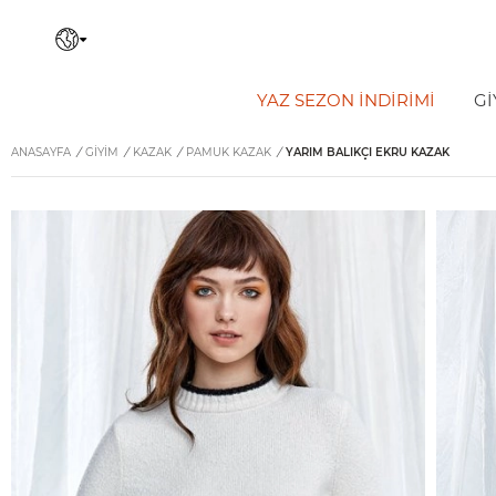
YAZ SEZON İNDIRIMI
Gİ
ANASAYFA
/
GİYİM
/
KAZAK
/
PAMUK KAZAK
/
YARIM BALIKÇI EKRU KAZAK