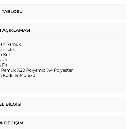
 TABLOSU
 AÇIKLAMASI
lyan Pamuk
yan İplik
n Kol
azlı
 Fit
 Pamuk %20 Polyamid %4 Polyester
n Kodu:190401620
L BILGISI
 & DEĞIŞIM