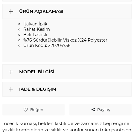
ÜRÜN AÇIKLAMASI
İtalyan İplik
Rahat Kesim
Beli Lastikli
%76 Sürdürülebilir Viskoz %24 Polyester
Ürün Kodu: 220204736
MODEL BILGISI
İADE & DEĞIŞIM
Beğen
Paylaş
İncecik kumaşı, belden lastik de ve zamansız bej rengi ile
yazlık kombinlerinize şıklık ve konfor sunan triko pantolon