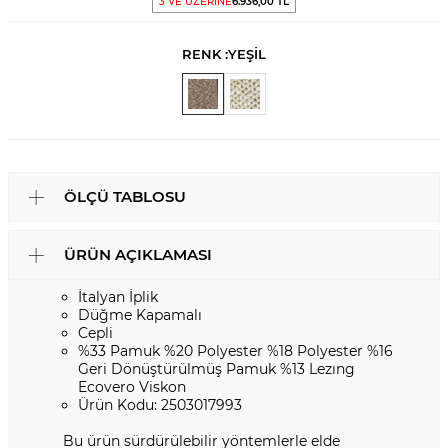
3 VE ÜZERİNE
6.936,00 TL
RENK :
YEŞİL
ÖLÇÜ TABLOSU
ÜRÜN AÇIKLAMASI
İtalyan İplik
Düğme Kapamalı
Cepli
%33 Pamuk %20 Polyester %18 Polyester %16
Geri Dönüştürülmüş Pamuk %13 Lezıng
Ecovero Viskon
Ürün Kodu: 2503017993
Bu ürün sürdürülebilir yöntemlerle elde