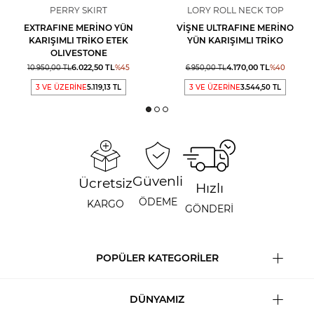
PERRY SKIRT
LORY ROLL NECK TOP
EXTRAFINE MERINO YÜN
VIŞNE ULTRAFINE MERINO
KARIŞIMLI TRIKO ETEK
YÜN KARIŞIMLI TRIKO
OLIVESTONE
6.022,50
TL
4.170,00
TL
10.950,00
TL
%
45
6.950,00
TL
%
40
3 VE ÜZERİNE
5.119,13 TL
3 VE ÜZERİNE
3.544,50 TL
Güvenli
Ücretsiz
Hızlı
ÖDEME
KARGO
GÖNDERİ
POPÜLER KATEGORİLER
DÜNYAMIZ