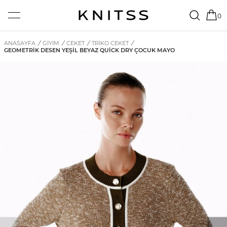
0
ANASAYFA
/
GİYİM
/
CEKET
/
TRIKO CEKET
/
GEOMETRIK DESEN YEŞIL BEYAZ QUICK DRY ÇOCUK MAYO