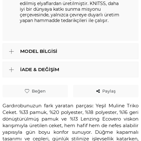
edilmiş elyaflardan üretilmiştir. KNITSS, daha
iyi bir dünyaya katkı sunma misyonu
çerçevesinde, yalnızca çevreye duyarlı üretim
yapan hammadde tedarikçileri ile çalışır.
MODEL BILGISI
İADE & DEĞIŞIM
Beğen
Paylaş
Gardırobunuzun fark yaratan parçası: Yeşil Muline Triko
Ceket. %33 pamuk, %20 polyester, %18 polyester, %16 geri
dönüştürülmüş pamuk ve %13 Lenzing Ecovero viskon
karışımıyla üretilen ceket, hem hafif hem de nefes alabilir
yapısıyla gün boyu konfor sunuyor. Düğme kapamalı
tasarımı ve cepleri, günlük stilinize işlevsellik katarken,