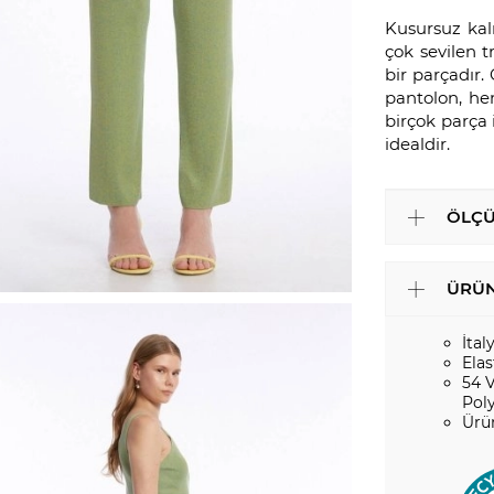
Kusursuz kalı
çok sevilen t
bir parçadır.
pantolon, h
birçok parça 
idealdir.
ÖLÇÜ
ÜRÜN
İtal
Elas
54 
Pol
Ürü