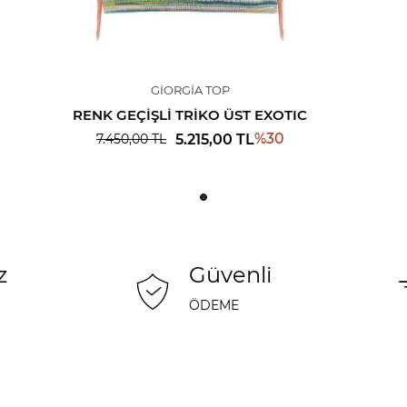
GIORGIA TOP
RENK GEÇIŞLI TRIKO ÜST EXOTIC
%
30
5.215,00
TL
7.450,00
TL
z
Güvenli
ÖDEME