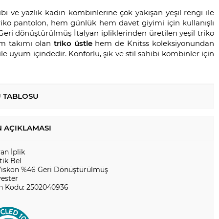
bı ve yazlık kadın kombinlerine çok yakışan yeşil rengi ile
riko pantolon, hem günlük hem davet giyimi için kullanışlı
 Geri dönüştürülmüş İtalyan ipliklerinden üretilen yeşil triko
em takımı olan
triko üstle
hem de Knitss koleksiyonundan
ile uyum içindedir. Konforlu, şık ve stil sahibi kombinler için
 TABLOSU
 AÇIKLAMASI
yan İplik
tik Bel
Viskon %46 Geri Dönüştürülmüş
yester
n Kodu: 2502040936