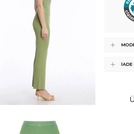
MODE
İADE
Ü