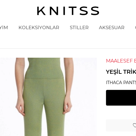
YİM
KOLEKSİYONLAR
STİLLER
AKSESUAR
MAALESEF 
YEŞIL TR
ITHACA PANT