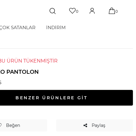
0
0
ÇOK SATANLAR
İNDİRİM
BU ÜRÜN TÜKENMİŞTİR
IKO PANTOLON
S
BENZER ÜRÜNLERE GİT
Beğen
Paylaş