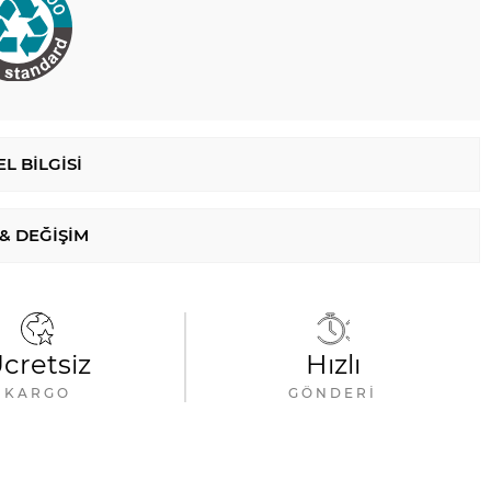
L BILGISI
 & DEĞIŞIM
cretsiz
Hızlı
KARGO
GÖNDERI