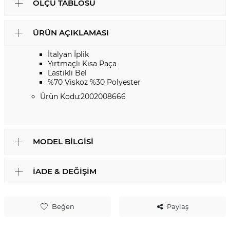
ÖLÇÜ TABLOSU
ÜRÜN AÇIKLAMASI
İtalyan İplik
Yırtmaçlı Kısa Paça
Lastikli Bel
%70 Viskoz %30 Polyester
Ürün Kodu:2002008666
MODEL BILGISI
İADE & DEĞIŞIM
Beğen
Paylaş