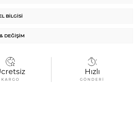
L BILGISI
 & DEĞIŞIM
cretsiz
Hızlı
KARGO
GÖNDERI