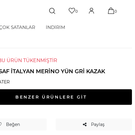
0
0
ÇOK SATANLAR
İNDİRİM
BU ÜRÜN TÜKENMİŞTİR
SAF İTALYAN MERINO YÜN GRI KAZAK
ATER
BENZER ÜRÜNLERE GİT
Beğen
Paylaş