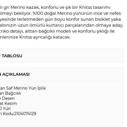
lı gri Merino kazak, konforlu ve şık bir Knitss tasarımı
dilmeyi bekliyor. %100 doğal Merino yününün ince ve nefes
sayesinde terletmeden gün boyu konfor sunan bisiklet yaka
labınızın uzun ömürlü kurtarıcı parçalarından olmaya aday.
riko detayı, alttan bağcıklı modeli ve konforlu şıklığı ile
nlerinize Knitss ayrıcalığı katacak.
 TABLOSU
 AÇIKLAMASI
yan Saf Merino Yün İplik
an Bağcıklı
e Desen
at Kesim
0 Yün
n Kodu:2104074129