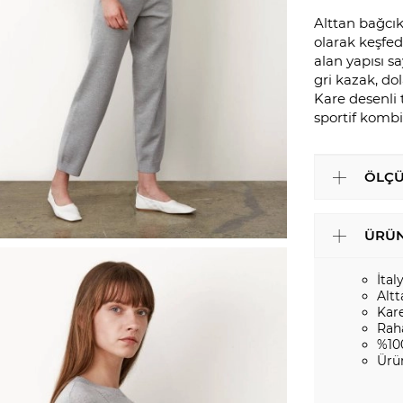
Alttan bağcık
olarak keşfe
alan yapısı 
gri kazak, do
Kare desenli t
sportif kombi
ÖLÇÜ
ÜRÜN
İtal
Altt
Kar
Rah
%10
Ürü