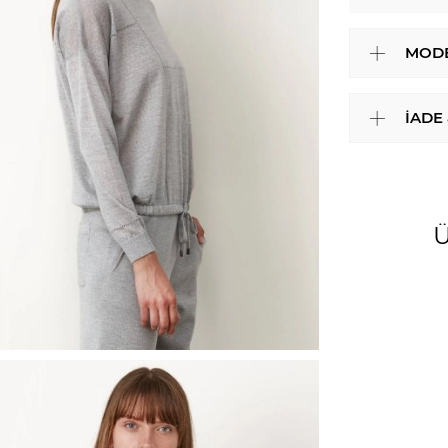
MODE
İADE
Ü