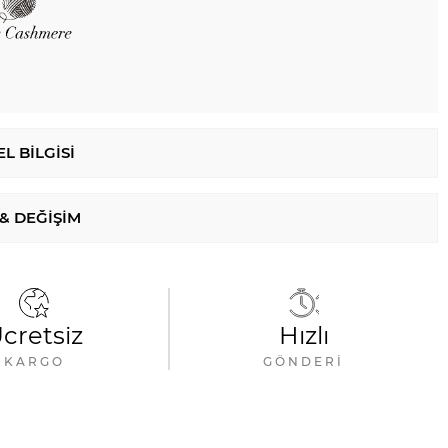
L BILGISI
 & DEĞIŞIM
cretsiz
Hızlı
KARGO
GÖNDERI