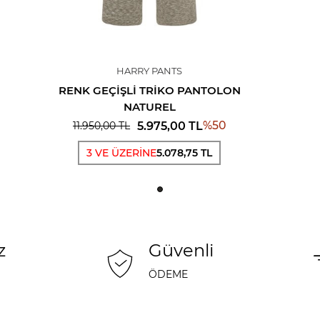
HARRY PANTS
RENK GEÇIŞLI TRIKO PANTOLON
NATUREL
%
50
5.975,00
TL
11.950,00
TL
3 VE ÜZERİNE
5.078,75 TL
z
Güvenli
ÖDEME