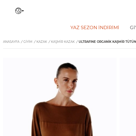
YAZ SEZON İNDIRIMI
Gİ
ANASAYFA
/
GİYİM
/
KAZAK
/
KAŞMIR KAZAK
/
ULTRAFINE ORGANIK KAŞMIR TÜTÜN