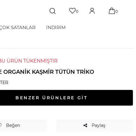
0
0
ÇOK SATANLAR
İNDİRİM
BU ÜRÜN TÜKENMİŞTİR
E ORGANIK KAŞMIR TÜTÜN TRIKO
TER
BENZER ÜRÜNLERE GİT
Beğen
Paylaş