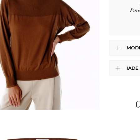
MODE
İADE
Ü