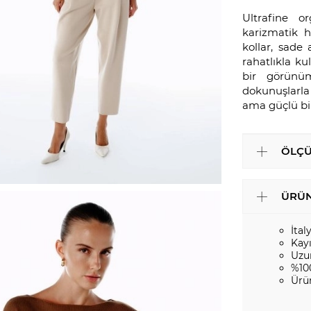
Ultrafine o
karizmatik h
kollar, sade
rahatlıkla k
bir görünü
dokunuşlarla
ama güçlü bir
ÖLÇÜ
ÜRÜN
İtal
Kay
Uzu
%10
Ürü