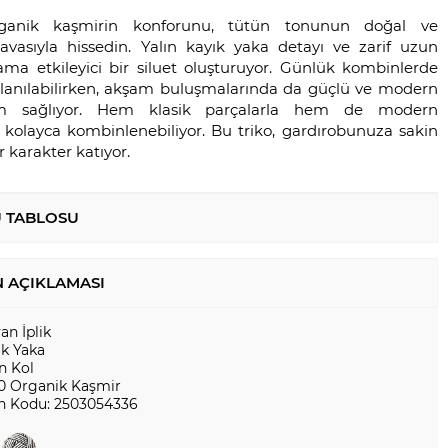
rganik kaşmirin konforunu, tütün tonunun doğal ve
avasıyla hissedin. Yalın kayık yaka detayı ve zarif uzun
 ama etkileyici bir siluet oluşturuyor. Günlük kombinlerde
ullanılabilirken, akşam buluşmalarında da güçlü ve modern
m sağlıyor. Hem klasik parçalarla hem de modern
 kolayca kombinlenebiliyor. Bu triko, gardırobunuza sakin
 karakter katıyor.
 TABLOSU
 AÇIKLAMASI
yan İplik
ık Yaka
n Kol
0 Organik Kaşmir
n Kodu: 2503054336