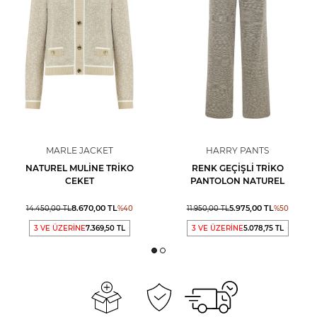
MARLE JACKET
HARRY PANTS
NATUREL MULINE TRIKO
RENK GEÇIŞLI TRIKO
CEKET
PANTOLON NATUREL
8.670,00
TL
5.975,00
TL
14.450,00
TL
%
40
11.950,00
TL
%
50
3 VE ÜZERİNE
7.369,50 TL
3 VE ÜZERİNE
5.078,75 TL