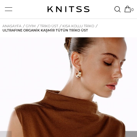
0
ANASAYFA
/
GİYİM
/
TRIKO ÜST
/
KISA KOLLU TRIKO
/
ULTRAFINE ORGANIK KAŞMIR TÜTÜN TRIKO ÜST