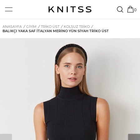
0
ANASAYFA
/
GİYİM
/
TRIKO ÜST
/
KOLSUZ TRIKO
/
BALIKÇI YAKA SAF İTALYAN MERINO YÜN SIYAH TRIKO ÜST