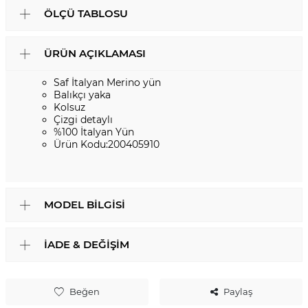
ÖLÇÜ TABLOSU
ÜRÜN AÇIKLAMASI
Saf İtalyan Merino yün
Balıkçı yaka
Kolsuz
Çizgi detaylı
%100 İtalyan Yün
Ürün Kodu:200405910
MODEL BILGISI
İADE & DEĞIŞIM
Beğen
Paylaş