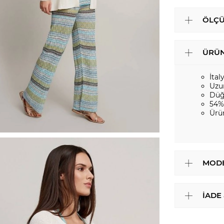
ÖLÇÜ
ÜRÜN
İtal
Uzu
Düğ
54%
Ürü
MODE
İADE