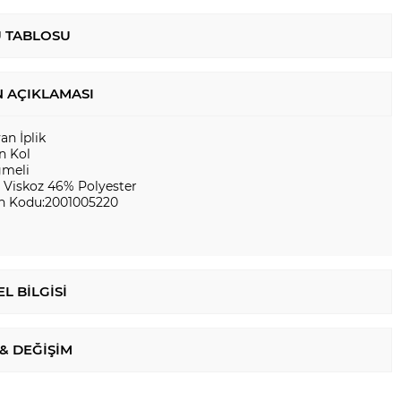
 TABLOSU
 AÇIKLAMASI
yan İplik
n Kol
meli
 Viskoz 46% Polyester
n Kodu:2001005220
L BILGISI
 & DEĞIŞIM