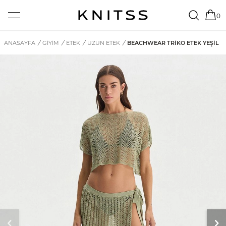
0
ANASAYFA
/
GİYİM
/
ETEK
/
UZUN ETEK
/
BEACHWEAR TRIKO ETEK YEŞIL