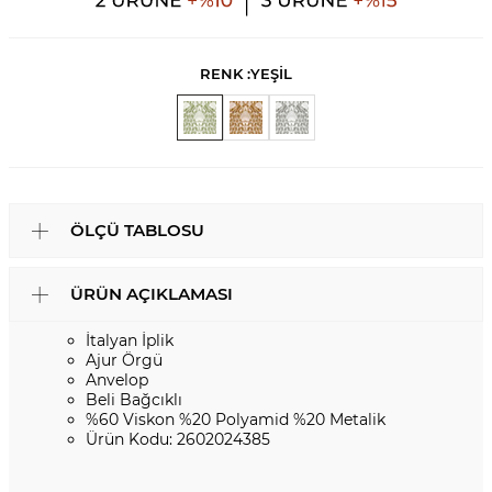
RENK :
YEŞİL
ÖLÇÜ TABLOSU
ÜRÜN AÇIKLAMASI
İtalyan İplik
Ajur Örgü
Anvelop
Beli Bağcıklı
%60 Viskon %20 Polyamid %20 Metalik
Ürün Kodu: 2602024385