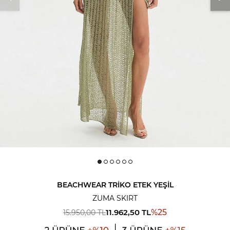
BEACHWEAR TRIKO ETEK YEŞIL
ZUMA SKIRT
11.962,50
TL
%
25
15.950,00
TL