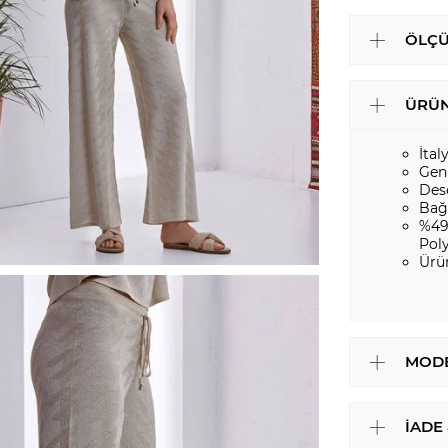
ÖLÇÜ
ÜRÜN
İtal
Gen
Des
Bağc
%49
Pol
Ürü
MODE
İADE