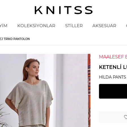
YİM
KOLEKSİYONLAR
STİLLER
AKSESUAR
BEJ TRIKO PANTOLON
MAALESEF 
KETENLI 
HILDA PANTS