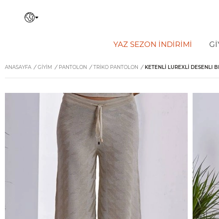
YAZ SEZON İNDIRIMI
Gİ
ANASAYFA
/
GİYİM
/
PANTOLON
/
TRIKO PANTOLON
/
KETENLI LUREXLI DESENLI 