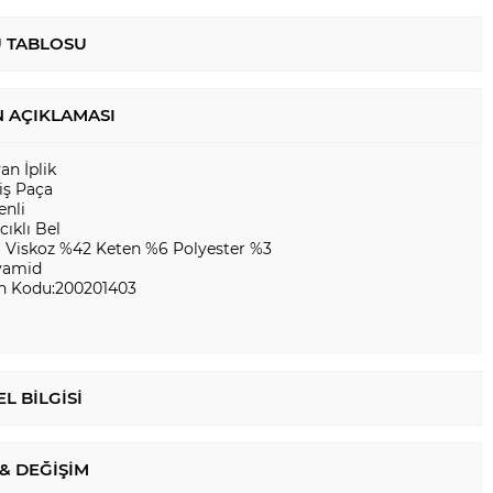
 TABLOSU
 AÇIKLAMASI
yan İplik
iş Paça
enli
ıklı Bel
 Viskoz %42 Keten %6 Polyester %3
yamid
n Kodu:200201403
L BILGISI
 & DEĞIŞIM