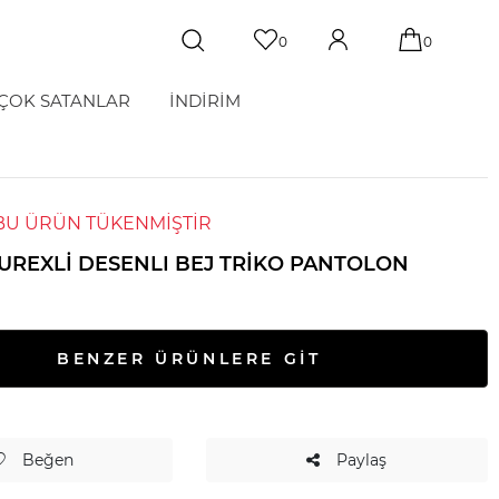
0
0
ÇOK SATANLAR
İNDİRİM
BU ÜRÜN TÜKENMİŞTİR
LUREXLI DESENLI BEJ TRIKO PANTOLON
BENZER ÜRÜNLERE GİT
Beğen
Paylaş