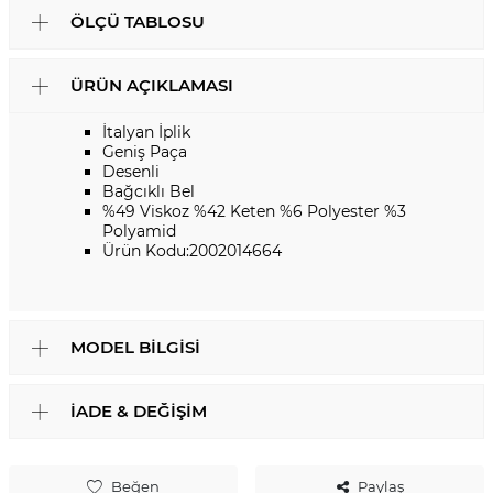
ÖLÇÜ TABLOSU
ÜRÜN AÇIKLAMASI
İtalyan İplik
Geniş Paça
Desenli
Bağcıklı Bel
%49 Viskoz %42 Keten %6 Polyester %3
Polyamid
Ürün Kodu:2002014664
MODEL BILGISI
İADE & DEĞIŞIM
Beğen
Paylaş