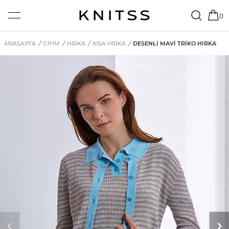
0
ANASAYFA
/
GİYİM
/
HIRKA
/
KISA HIRKA
/
DESENLI MAVI TRIKO HIRKA