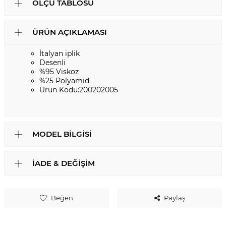
ÖLÇÜ TABLOSU
ÜRÜN AÇIKLAMASI
İtalyan iplik
Desenli
%95 Viskoz
%25 Polyamid
Ürün Kodu:200202005
MODEL BILGISI
İADE & DEĞIŞIM
Beğen
Paylaş