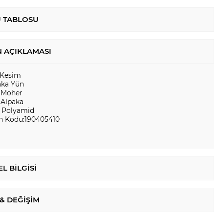
 TABLOSU
 AÇIKLAMASI
 Kesim
aka Yün
 Moher
 Alpaka
 Polyamid
n Kodu:190405410
L BILGISI
 & DEĞIŞIM