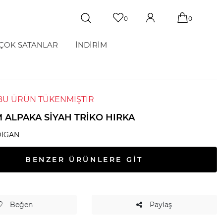
0
0
ÇOK SATANLAR
İNDİRİM
BU ÜRÜN TÜKENMİŞTİR
 ALPAKA SIYAH TRIKO HIRKA
IGAN
BENZER ÜRÜNLERE GİT
Beğen
Paylaş