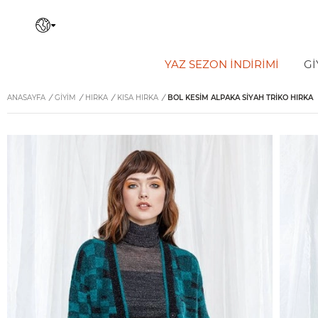
YAZ SEZON İNDIRIMI
Gİ
ANASAYFA
/
GİYİM
/
HIRKA
/
KISA HIRKA
/
BOL KESIM ALPAKA SIYAH TRIKO HIRKA