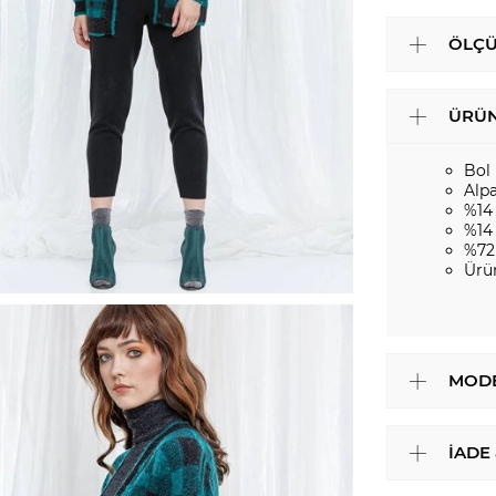
ÖLÇÜ
ÜRÜN
Bol
Alp
%14
%14
%72
Ürü
MODE
İADE