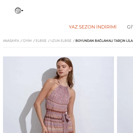
YAZ SEZON İNDIRIMI
Gİ
ANASAYFA
/
GİYİM
/
ELBISE
/
UZUN ELBISE
/
BOYUNDAN BAĞLAMALI TARÇIN LILA 