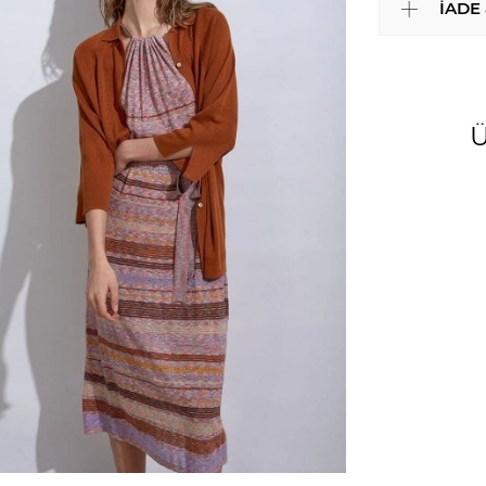
İADE
Ü