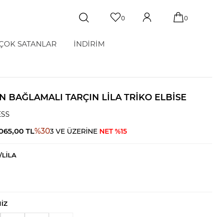
0
0
ÇOK SATANLAR
İNDİRİM
 BAĞLAMALI TARÇIN LILA TRIKO ELBISE
ESS
.065,00
TL
%
30
3 VE ÜZERİNE
NET %15
/LİLA
NIZ