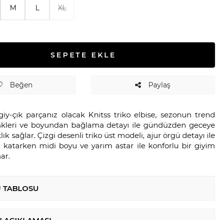
M
L
XL
SEPETE EKLE
Beğen
Paylaş
giy-çık parçanız olacak Knitss triko elbise, sezonun trend
renkleri ve boyundan bağlama detayı ile gündüzden geceye
ık sağlar. Çizgi desenli triko üst modeli, ajur örgü detayı ile
lık katarken midi boyu ve yarım astar ile konforlu bir giyim
ar.
 TABLOSU