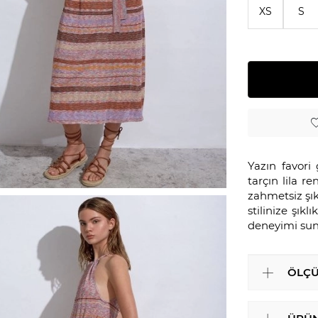
XS
S
Yazın favori 
tarçın lila 
zahmetsiz şıkl
stilinize şık
deneyimi sun
ÖLÇÜ