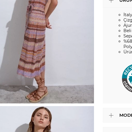
ÜRÜN
İtal
Çizg
Aju
Beli
Sep
%68
Pol
Ürü
MODE