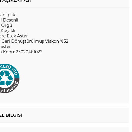
 AÇIKLAMASI
yan İplik
i Desenli
r Örgü
 Kuşaklı
are Etek Astar
 Geri Dönüştürülmüş Viskon %32
yester
n Kodu: 23020461022
L BILGISI