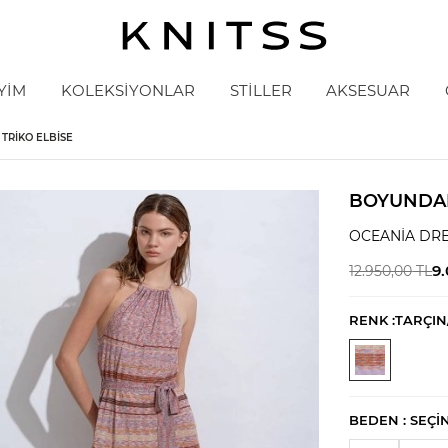
YİM
KOLEKSİYONLAR
STİLLER
AKSESUAR
TRIKO ELBISE
BOYUNDAN
OCEANIA DR
9
12.950,00
TL
RENK :
TARÇIN
BEDEN :
SEÇI