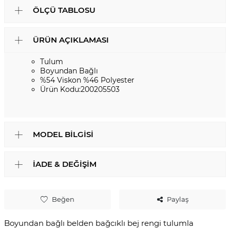
ÖLÇÜ TABLOSU
ÜRÜN AÇIKLAMASI
Tulum
Boyundan Bağlı
%54 Viskon %46 Polyester
Ürün Kodu:200205503
MODEL BILGISI
İADE & DEĞIŞIM
Beğen
Paylaş
Boyundan bağlı belden bağcıklı bej rengi tulumla