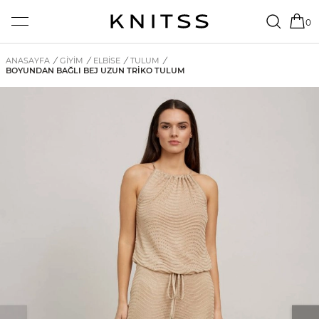
0
ANASAYFA
/
GİYİM
/
ELBISE
/
TULUM
/
BOYUNDAN BAĞLI BEJ UZUN TRIKO TULUM