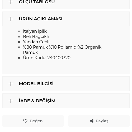
ÖLÇÜ TABLOSU
ÜRÜN AÇIKLAMASI
İtalyan İplik
Beli Bağcıklı
Yandan Cepli
%88 Pamuk %10 Poliamid %2 Organik
Pamuk
Ürün Kodu: 240400320
MODEL BILGISI
İADE & DEĞIŞIM
Beğen
Paylaş