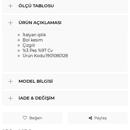
ÖLÇÜ TABLOSU
ÜRÜN AÇIKLAMASI
İtalyan iplik
Bol kesim
Çizgili
%3 Pes %97 Cv
Ürün Kodu:1901080128
MODEL BILGISI
İADE & DEĞIŞIM
Beğen
Paylaş