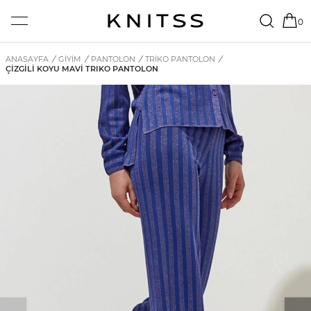
0
ANASAYFA
/
GİYİM
/
PANTOLON
/
TRIKO PANTOLON
/
ÇIZGILI KOYU MAVI TRIKO PANTOLON