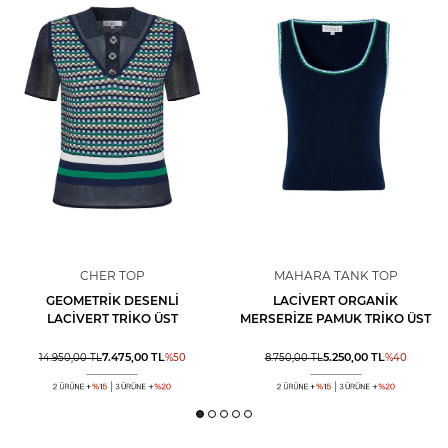
CHER TOP
MAHARA TANK TOP
GEOMETRIK DESENLI
LACIVERT ORGANIK
LACIVERT TRIKO ÜST
MERSERIZE PAMUK TRIKO ÜST
7.475,00
TL
5.250,00
TL
14.950,00
TL
%
50
8.750,00
TL
%
40