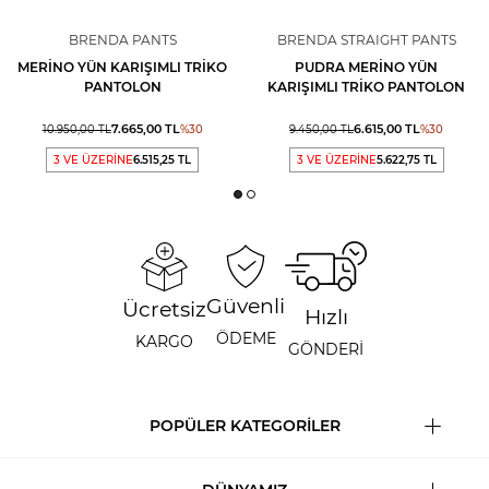
BRENDA PANTS
BRENDA STRAIGHT PANTS
MERINO YÜN KARIŞIMLI TRIKO
PUDRA MERINO YÜN
PANTOLON
KARIŞIMLI TRIKO PANTOLON
7.665,00
TL
6.615,00
TL
10.950,00
TL
%
30
9.450,00
TL
%
30
3 VE ÜZERİNE
6.515,25 TL
3 VE ÜZERİNE
5.622,75 TL
Güvenli
Ücretsiz
Hızlı
ÖDEME
KARGO
GÖNDERİ
POPÜLER KATEGORİLER