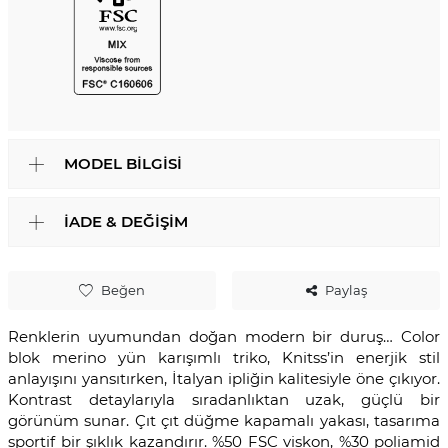
MODEL BILGISI
İADE & DEĞIŞIM
Beğen
Paylaş
Renklerin uyumundan doğan modern bir duruş… Color
blok merino yün karışımlı triko, Knitss’in enerjik stil
anlayışını yansıtırken, İtalyan ipliğin kalitesiyle öne çıkıyor.
Kontrast detaylarıyla sıradanlıktan uzak, güçlü bir
görünüm sunar. Çıt çıt düğme kapamalı yakası, tasarıma
sportif bir şıklık kazandırır. %50 FSC viskon, %30 poliamid