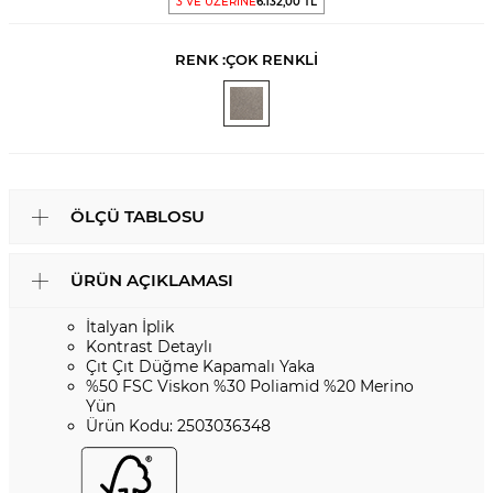
3 VE ÜZERİNE
6.132,00 TL
RENK :
ÇOK RENKLİ
ÖLÇÜ TABLOSU
ÜRÜN AÇIKLAMASI
İtalyan İplik
Kontrast Detaylı
Çıt Çıt Düğme Kapamalı Yaka
%50 FSC Viskon %30 Poliamid %20 Merino
Yün
Ürün Kodu: 2503036348