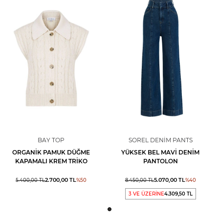
BAY TOP
SOREL DENIM PANTS
ORGANIK PAMUK DÜĞME
YÜKSEK BEL MAVI DENIM
KAPAMALI KREM TRIKO
PANTOLON
2.700,00
TL
5.070,00
TL
5.400,00
TL
%
50
8.450,00
TL
%
40
3 VE ÜZERİNE
4.309,50 TL