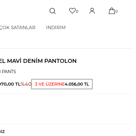
0
0
ÇOK SATANLAR
İNDİRİM
EL MAVI DENIM PANTOLON
 PANTS
070,00
TL
%
40
3 VE ÜZERİNE
4.056,00 TL
NIZ