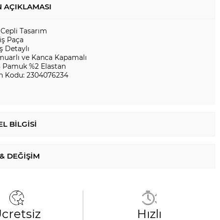
 AÇIKLAMASI
 Cepli Tasarım
iş Paça
ş Detaylı
muarlı ve Kanca Kapamalı
 Pamuk %2 Elastan
n Kodu: 2304076234
L BILGISI
 & DEĞIŞIM
cretsiz
Hızlı