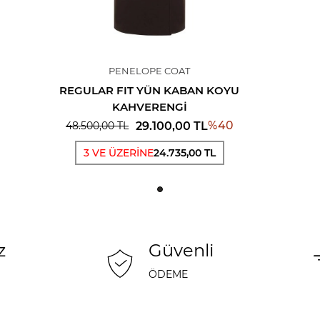
PENELOPE COAT
REGULAR FIT YÜN KABAN KOYU
KAHVERENGI
%
40
29.100,00
TL
48.500,00
TL
3 VE ÜZERİNE
24.735,00 TL
z
Güvenli
ÖDEME