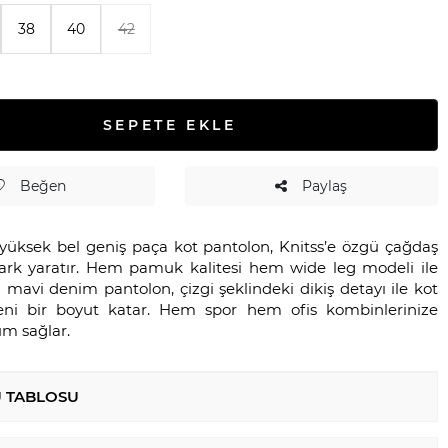
38
40
42
SEPETE EKLE
Beğen
Paylaş
ı yüksek bel geniş paça kot pantolon, Knitss’e özgü çağdaş
 fark yaratır. Hem pamuk kalitesi hem wide leg modeli ile
mavi denim pantolon, çizgi şeklindeki dikiş detayı ile kot
eni bir boyut katar. Hem spor hem ofis kombinlerinize
um sağlar.
 TABLOSU