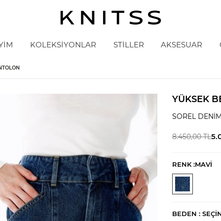
YİM
KOLEKSİYONLAR
STİLLER
AKSESUAR
ANTOLON
YÜKSEK B
SOREL DENIM
5.
8.450,00
TL
RENK :
MAVİ
BEDEN :
SEÇI