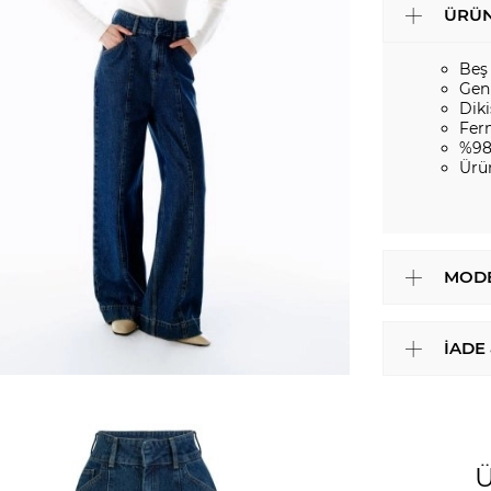
ÜRÜN
Beş
Gen
Diki
Fer
%98
Ürü
MODE
İADE
Ü