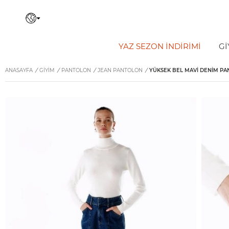
YAZ SEZON İNDIRIMI
Gİ
ANASAYFA
/
GİYİM
/
PANTOLON
/
JEAN PANTOLON
/
YÜKSEK BEL MAVI DENIM P