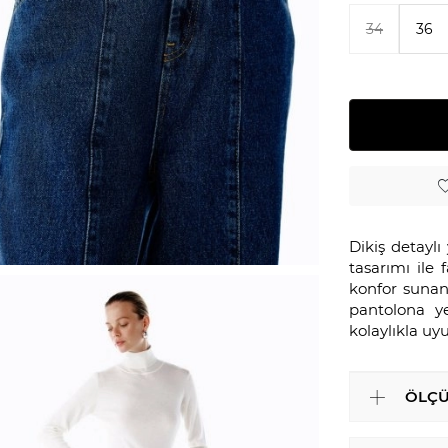
34
36
Dikiş detayl
tasarımı ile
konfor sunan 
pantolona y
kolaylıkla uy
ÖLÇÜ