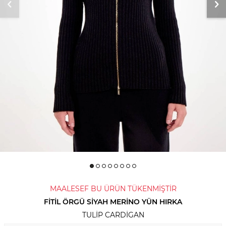
MAALESEF BU ÜRÜN TÜKENMİŞTİR
FITIL ÖRGÜ SIYAH MERINO YÜN HIRKA
TULIP CARDIGAN