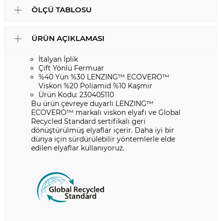
ÖLÇÜ TABLOSU
ÜRÜN AÇIKLAMASI
İtalyan İplik
Çift Yönlü Fermuar
%40 Yün %30 LENZING™ ECOVERO™
Viskon %20 Poliamid %10 Kaşmir
Ürün Kodu: 230405110
Bu ürün çevreye duyarlı LENZING™️
ECOVERO™️ markalı viskon elyafı ve Global
Recycled Standard sertifikalı geri
dönüştürülmüş elyaflar içerir. Daha iyi bir
dünya için sürdürülebilir yöntemlerle elde
edilen elyaflar kullanıyoruz.