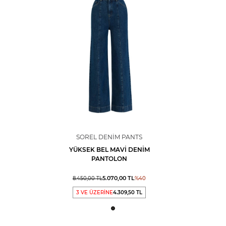
SOREL DENIM PANTS
YÜKSEK BEL MAVI DENIM
PANTOLON
5.070,00
TL
8.450,00
TL
%
40
3 VE ÜZERİNE
4.309,50 TL