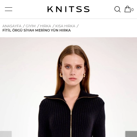
0
ANASAYFA
/
GİYİM
/
HIRKA
/
KISA HIRKA
/
FITIL ÖRGÜ SIYAH MERINO YÜN HIRKA