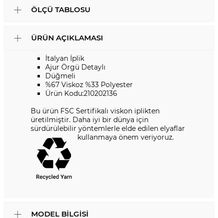
ÖLÇÜ TABLOSU
ÜRÜN AÇIKLAMASI
İtalyan İplik
Ajur Örgü Detaylı
Düğmeli
%67 Viskoz %33 Polyester
Ürün Kodu:210202136
Bu ürün FSC Sertifikalı viskon iplikten
üretilmiştir. Daha iyi bir dünya için
sürdürülebilir yöntemlerle elde edilen elyaflar
kullanmaya önem veriyoruz.
MODEL BILGISI