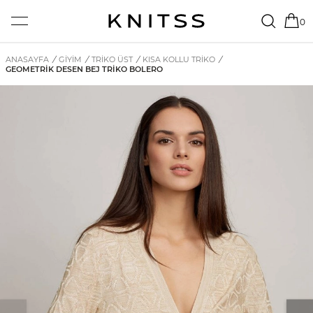
0
ANASAYFA
/
GİYİM
/
TRIKO ÜST
/
KISA KOLLU TRIKO
/
GEOMETRIK DESEN BEJ TRIKO BOLERO