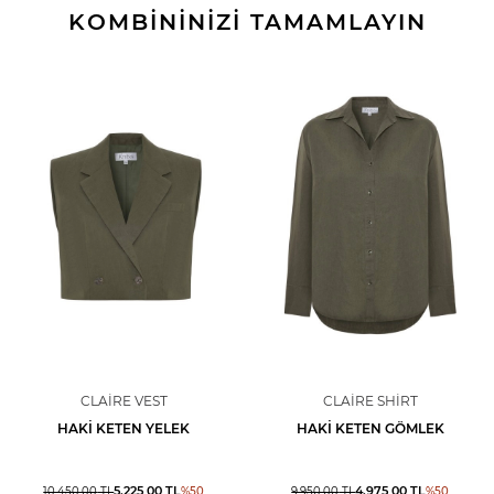
KOMBİNİNİZİ TAMAMLAYIN
CLAIRE VEST
CLAIRE SHIRT
HAKI KETEN YELEK
HAKI KETEN GÖMLEK
5.225,00
TL
4.975,00
TL
10.450,00
TL
%
50
9.950,00
TL
%
50