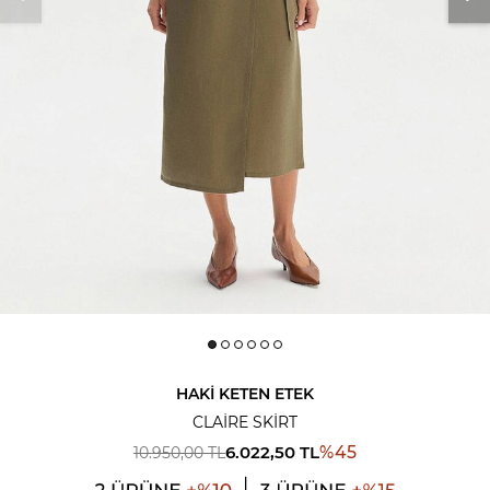
HAKI KETEN ETEK
CLAIRE SKIRT
6.022,50
TL
%
45
10.950,00
TL