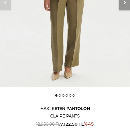
HAKI KETEN PANTOLON
CLAIRE PANTS
7.122,50
TL
%
45
12.950,00
TL