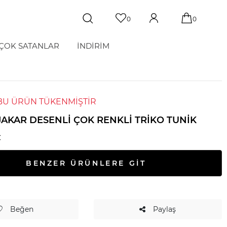
0
0
ÇOK SATANLAR
İNDİRİM
BU ÜRÜN TÜKENMİŞTİR
JAKAR DESENLI ÇOK RENKLI TRIKO TUNIK
C
BENZER ÜRÜNLERE GİT
Beğen
Paylaş