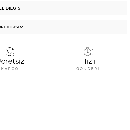
L BILGISI
 & DEĞIŞIM
cretsiz
Hızlı
KARGO
GÖNDERI