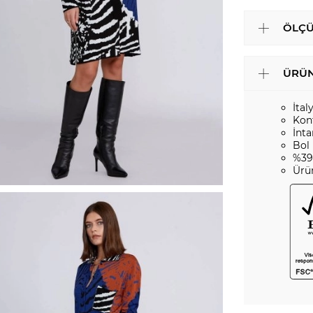
ÖLÇÜ
ÜRÜN
İtal
Kon
İnta
Bol
%39
Ürü