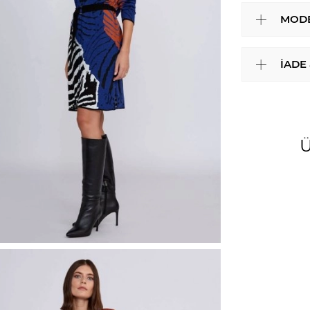
MODE
İADE
Ü