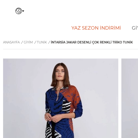
YAZ SEZON İNDIRIMI
Gİ
ANASAYFA
/
GİYİM
/
TUNIK
/
İNTARSIA JAKAR DESENLI ÇOK RENKLI TRIKO TUNIK