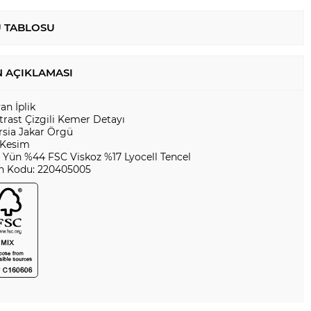
 TABLOSU
 AÇIKLAMASI
yan İplik
trast Çizgili Kemer Detayı
rsia Jakar Örgü
 Kesim
 Yün %44 FSC Viskoz %17 Lyocell Tencel
n Kodu: 220405005