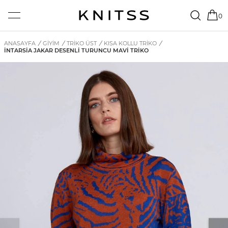
0
ANASAYFA
/
GİYİM
/
TRIKO ÜST
/
KISA KOLLU TRIKO
/
İNTARSIA JAKAR DESENLI TURUNCU MAVI TRIKO