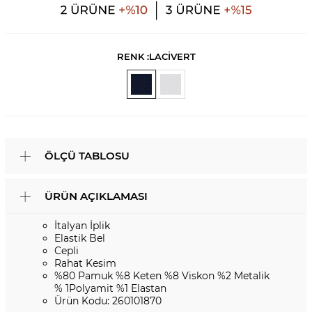
RENK :
LACİVERT
ÖLÇÜ TABLOSU
ÜRÜN AÇIKLAMASI
İtalyan İplik
Elastik Bel
Cepli
Rahat Kesim
%80 Pamuk %8 Keten %8 Viskon %2 Metalik
% 1Polyamit %1 Elastan
Ürün Kodu: 260101870