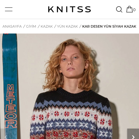
0
ANASAYFA
/
GİYİM
/
KAZAK
/
YÜN KAZAK
/
KAR DESEN YÜN SIYAH KAZAK