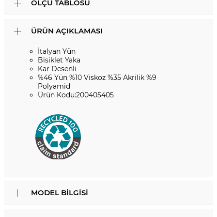
ÖLÇÜ TABLOSU
ÜRÜN AÇIKLAMASI
İtalyan Yün
Bisiklet Yaka
Kar Desenli
%46 Yün %10 Viskoz %35 Akrilik %9
Polyamid
Ürün Kodu:200405405
MODEL BILGISI