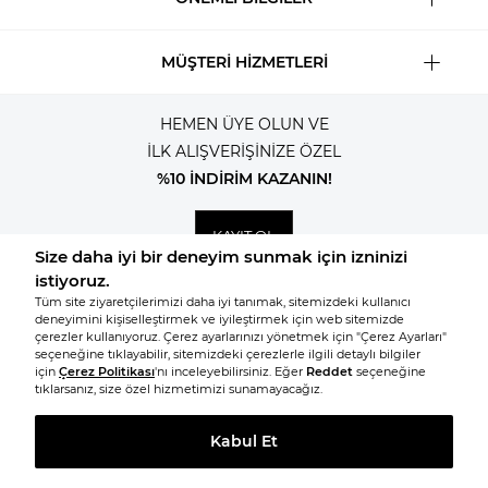
MÜŞTERİ HİZMETLERİ
HEMEN ÜYE OLUN VE
İLK ALIŞVERİŞİNİZE ÖZEL
%10 İNDİRİM KAZANIN!
KAYIT OL
© 2026, Tüm hakları saklıdır KNITSS
BENZER ÜRÜNLERE GİT