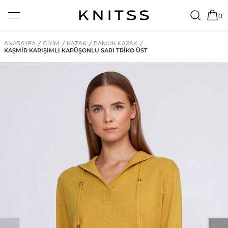
0
ANASAYFA
/
GİYİM
/
KAZAK
/
PAMUK KAZAK
/
KAŞMIR KARIŞIMLI KAPÜŞONLU SARI TRIKO ÜST