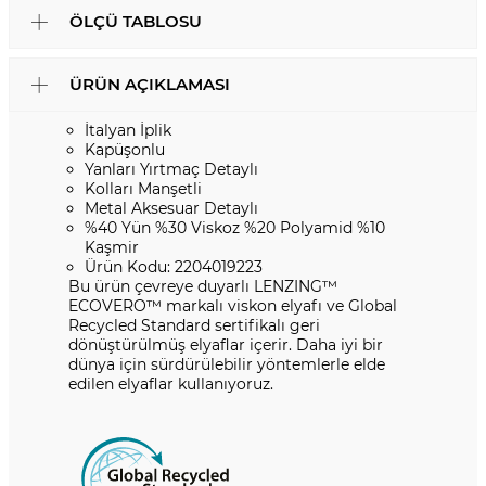
ÖLÇÜ TABLOSU
ÜRÜN AÇIKLAMASI
İtalyan İplik
Kapüşonlu
Yanları Yırtmaç Detaylı
Kolları Manşetli
Metal Aksesuar Detaylı
%40 Yün %30 Viskoz %20 Polyamid %10
Kaşmir
Ürün Kodu: 2204019223
Bu ürün çevreye duyarlı LENZING™️
ECOVERO™️ markalı viskon elyafı ve Global
Recycled Standard sertifikalı geri
dönüştürülmüş elyaflar içerir. Daha iyi bir
dünya için sürdürülebilir yöntemlerle elde
edilen elyaflar kullanıyoruz.