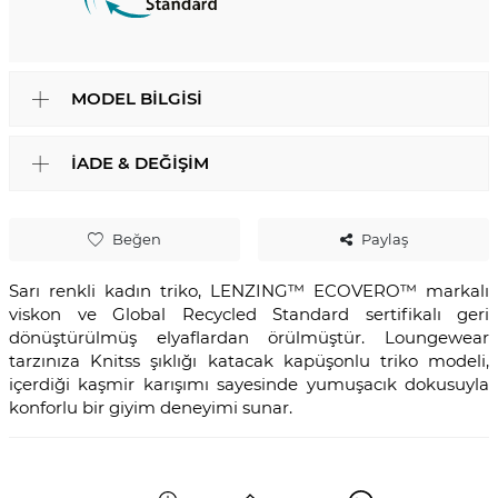
MODEL BILGISI
İADE & DEĞIŞIM
Beğen
Paylaş
Sarı renkli kadın triko, LENZING™️ ECOVERO™️ markalı
viskon ve Global Recycled Standard sertifikalı geri
dönüştürülmüş elyaflardan örülmüştür. Loungewear
tarzınıza Knitss şıklığı katacak kapüşonlu triko modeli,
içerdiği kaşmir karışımı sayesinde yumuşacık dokusuyla
konforlu bir giyim deneyimi sunar.