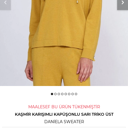
MAALESEF BU ÜRÜN TÜKENMİŞTİR
KAŞMIR KARIŞIMLI KAPÜŞONLU SARI TRIKO ÜST
DANIELA SWEATER