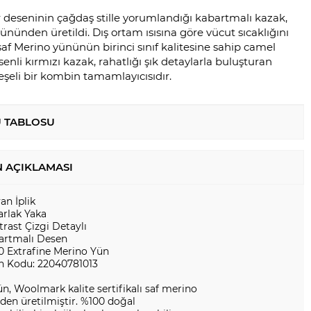
 deseninin çağdaş stille yorumlandığı kabartmalı kazak,
ününden üretildi. Dış ortam ısısına göre vücut sıcaklığını
af Merino yününün birinci sınıf kalitesine sahip camel
nli kırmızı kazak, rahatlığı şık detaylarla buluşturan
neşeli bir kombin tamamlayıcısıdır.
 TABLOSU
 AÇIKLAMASI
yan İplik
arlak Yaka
rast Çizgi Detaylı
artmalı Desen
0 Extrafine Merino Yün
n Kodu: 22040781013
n, Woolmark kalite sertifikalı saf merino
en üretilmiştir. %100 doğal