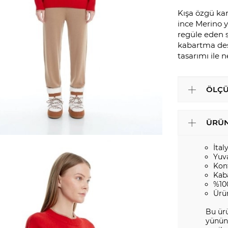
Kışa özgü kar
ince Merino y
regüle eden s
kabartma dese
tasarımı ile 
ÖLÇÜ
ÜRÜN
İtal
Yuv
Kont
Kab
%10
Ürü
Bu ürü
yününd