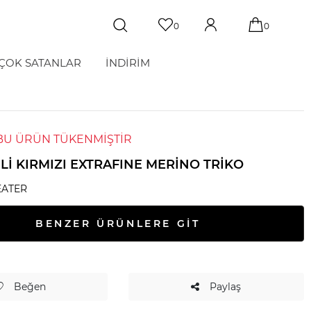
0
0
ÇOK SATANLAR
İNDİRİM
BU ÜRÜN TÜKENMİŞTİR
LI KIRMIZI EXTRAFINE MERINO TRIKO
ATER
BENZER ÜRÜNLERE GİT
Beğen
Paylaş