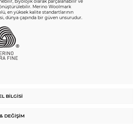
nebilir, biyolojik olarak parçalanabilir ve
dönüştürülebilir. Merino Woolmark
ü, en yüksek kalite standartlarının
si, dünya çapında bir güven unsurudur.
L BILGISI
 & DEĞIŞIM