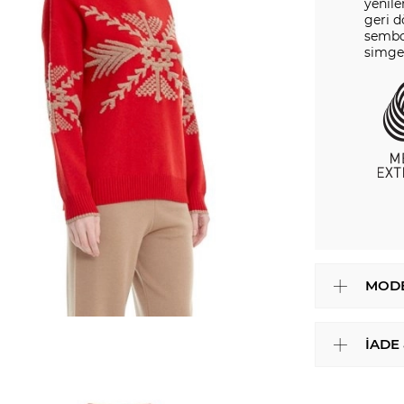
yenile
geri 
sembol
simge
MODE
İADE