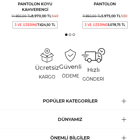
PANTOLON KOYU
PANTOLON
KAHVERENGI
8.970,00
TL
5.975,00
TL
14.950,00
TL
%
40
11.950,00
TL
%
50
3 VE ÜZERİNE
7.624,50 TL
3 VE ÜZERİNE
5.078,75 TL
Güvenli
Ücretsiz
Hızlı
ÖDEME
KARGO
GÖNDERİ
POPÜLER KATEGORİLER
DÜNYAMIZ
ÖNEMLİ BİLGİLER