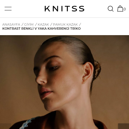
0
ANASAYFA
/
GİYİM
/
KAZAK
/
PAMUK KAZAK
/
KONTRAST RENKLI V YAKA KAHVERENGİ TRIKO