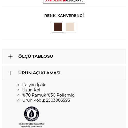
3 VE ÜZERİNE
4.380,00 TL
RENK :
KAHVERENGİ
ÖLÇÜ TABLOSU
ÜRÜN AÇIKLAMASI
İtalyan İplik
Uzun Kol
%70 Pamuk %30 Poliamid
Ürün Kodu: 2503005593