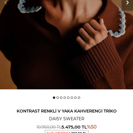
KONTRAST RENKLI V YAKA KAHVERENGİ TRIKO
DAISY SWEATER
5.475,00
TL
%
50
10.950,00
TL