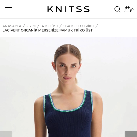
0
ANASAYFA
/
GİYİM
/
TRIKO ÜST
/
KISA KOLLU TRIKO
/
LACIVERT ORGANIK MERSERIZE PAMUK TRIKO ÜST