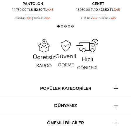
PANTOLON
CEKET
8.112,50
TL
10.422,50
TL
14.750,00
TL
%
45
18.950,00
TL
%
45
Güvenli
Ücretsiz
Hızlı
ÖDEME
KARGO
GÖNDERİ
POPÜLER KATEGORİLER
DÜNYAMIZ
ÖNEMLİ BİLGİLER