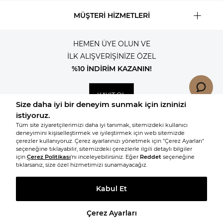
MÜŞTERİ HİZMETLERİ
HEMEN ÜYE OLUN VE
İLK ALIŞVERİŞİNİZE ÖZEL
%10 İNDİRİM KAZANIN!
KAYIT OL
© 2026, Tüm hakları saklıdır KNITSS
SEPETE EKLE
BEDEN
T
-Soft
E-Ticaret
Sistemleriyle Hazırlanmıştır.