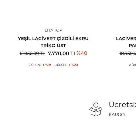
LITA TOP
YEŞIL LACIVERT ÇIZGILI EKRU
LACIVE
TRIKO ÜST
PA
%
40
7.770,00
TL
12.950,00
TL
18.950,
Ücretsi
KARGO