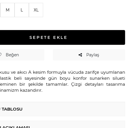
M
L
XL
SEPETE EKLE
Beğen
Paylaş
kusu ve akıcı A kesim formuyla vücuda zarifçe uyumlanan
elastik beli sayesinde gün boyu konfor sunarken silueti
feminen bir şekilde tamamlar. Çizgi detayları tasarıma
inamizm kazandırır.
 TABLOSU
 AÇIKLAMASI