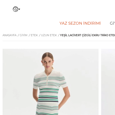
YAZ SEZON İNDIRIMI
Gİ
ANASAYFA
/
GİYİM
/
ETEK
/
UZUN ETEK
/
YEŞIL LACIVERT ÇIZGILI EKRU TRIKO ETE