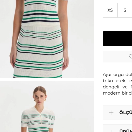
XS
S
Ajur örgü do
triko etek, 
dengeli ve 
modern bir d
ÖLÇÜ
ÜRÜN