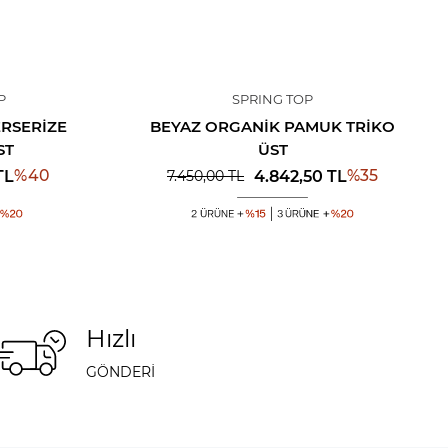
P
SPRING TOP
RSERIZE
BEYAZ ORGANIK PAMUK TRIKO
ST
ÜST
%
40
%
35
TL
4.842,50
TL
7.450,00
TL
Hızlı
GÖNDERİ