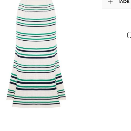
İADE
Ü