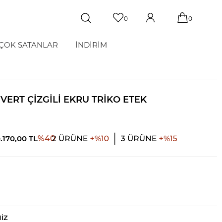
0
0
ÇOK SATANLAR
İNDİRİM
IVERT ÇIZGILI EKRU TRIKO ETEK
0.170,00
TL
%
40
NIZ