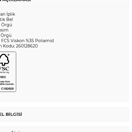
yan İplik
tik Bel
r Örgü
esim
l Örgü
 FCS Viskon %35 Poliamid
n Kodu: 260128620
L BILGISI