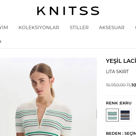
YİM
KOLEKSİYONLAR
STİLLER
AKSESUAR
K
YEŞIL LAC
LITA SKIRT
1
16.950,00
TL
RENK :
EKRU
BEDEN :
SEÇI