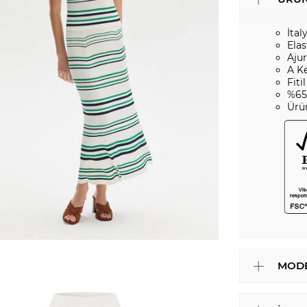
İtal
Elas
Aju
A K
Fiti
%65
Ürü
MODE