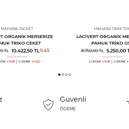
MAHARA JACKET
MAHARA TANK TO
RT ORGANIK MERSERIZE
LACIVERT ORGANIK ME
MUK TRIKO CEKET
PAMUK TRIKO Ü
%
45
10.422,50
TL
5.250,00
00
TL
8.750,00
TL
z
Güvenli
ÖDEME