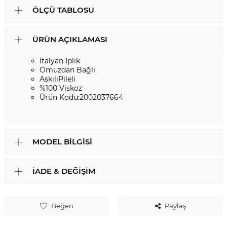
ÖLÇÜ TABLOSU
ÜRÜN AÇIKLAMASI
İtalyan İplik
Omuzdan Bağlı
AskılıPileli
%100 Viskoz
Ürün Kodu:2002037664
MODEL BILGISI
İADE & DEĞIŞIM
Beğen
Paylaş