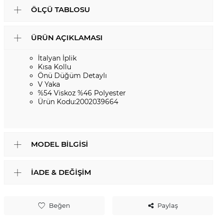
ÖLÇÜ TABLOSU
ÜRÜN AÇIKLAMASI
İtalyan İplik
Kısa Kollu
Önü Düğüm Detaylı
V Yaka
%54 Viskoz %46 Polyester
Ürün Kodu:2002039664
MODEL BILGISI
İADE & DEĞIŞIM
Beğen
Paylaş