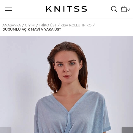
0
ANASAYFA
/
GİYİM
/
TRIKO ÜST
/
KISA KOLLU TRIKO
/
DÜĞÜMLÜ AÇIK MAVI V YAKA ÜST