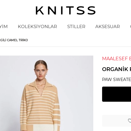
YİM
KOLEKSİYONLAR
STİLLER
AKSESUAR
GILI CAMEL TRIKO
MAALESEF 
ORGANIK 
PAW SWEAT