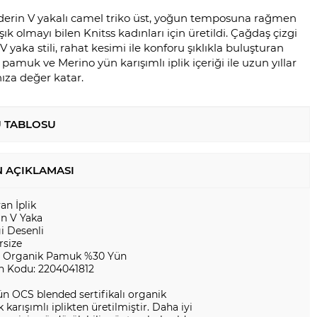
i derin V yakalı camel triko üst, yoğun temposuna rağmen
ık olmayı bilen Knitss kadınları için üretildi. Çağdaş çizgi
V yaka stili, rahat kesimi ile konforu şıklıkla buluşturan
 pamuk ve Merino yün karışımlı iplik içeriği ile uzun yıllar
ıza değer katar.
 TABLOSU
 AÇIKLAMASI
yan İplik
in V Yaka
i Desenli
rsize
 Organik Pamuk %30 Yün
n Kodu: 2204041812
n OCS blended sertifikalı organik
karışımlı iplikten üretilmiştir. Daha iyi