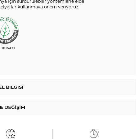
nya için sürdürülebilir yöntemlerle elde
 elyaflar kullanmaya önem veriyoruz.
L BILGISI
 & DEĞIŞIM