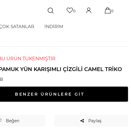
0
0
ÇOK SATANLAR
İNDİRİM
BU ÜRÜN TÜKENMİŞTİR
PAMUK YÜN KARIŞIMLI ÇIZGILI CAMEL TRIKO
ER
BENZER ÜRÜNLERE GİT
Beğen
Paylaş