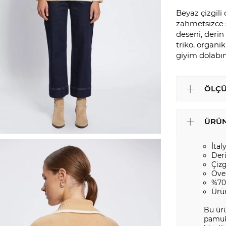
Beyaz çizgil
zahmetsizce ş
deseni, derin 
triko, organik
giyim dolabın
ÖLÇÜ
ÜRÜN
İtal
Der
Çizg
Ove
%70
Ürü
Bu ürü
pamuk 