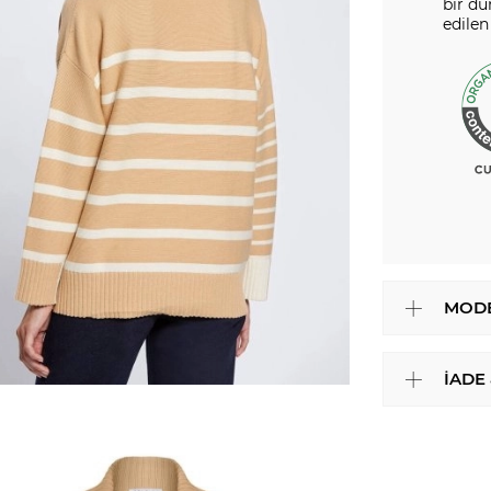
bir dü
edilen
MODE
İADE