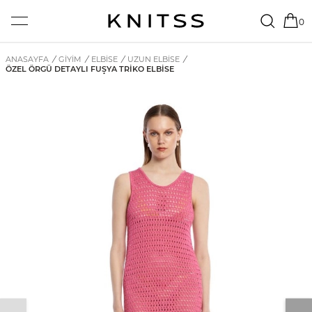
0
ANASAYFA
/
GİYİM
/
ELBISE
/
UZUN ELBISE
/
ÖZEL ÖRGÜ DETAYLI FUŞYA TRIKO ELBISE