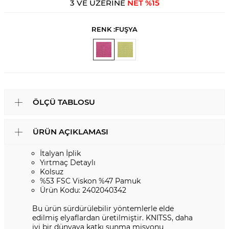
3 VE ÜZERİNE
NET %15
RENK :
FUŞYA
ÖLÇÜ TABLOSU
ÜRÜN AÇIKLAMASI
İtalyan İplik
Yırtmaç Detaylı
Kolsuz
%53 FSC Viskon %47 Pamuk
Ürün Kodu: 2402040342
Bu ürün sürdürülebilir yöntemlerle elde
edilmiş elyaflardan üretilmiştir. KNITSS, daha
iyi bir dünyaya katkı sunma misyonu